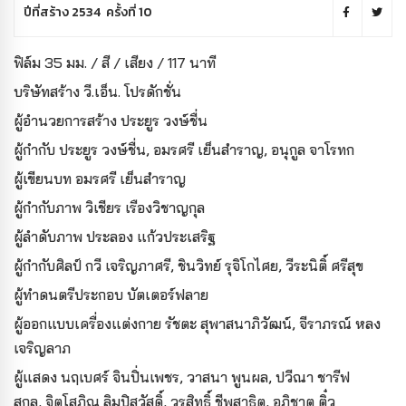
ปีที่สร้าง 2534 ครั้งที่ 10
ฟิล์ม 35 มม. / สี / เสียง / 117 นาที
บริษัทสร้าง วี.เอ็น. โปรดักชั่น
ผู้อำนวยการสร้าง ประยูร วงษ์ชื่น
ผู้กำกับ ประยูร วงษ์ชื่น, อมรศรี เย็นสำราญ, อนุกูล จาโรทก
ผู้เขียนบท อมรศรี เย็นสำราญ
ผู้กำกับภาพ วิเชียร เรืองวิชาญกุล
ผู้ลำดับภาพ ประลอง แก้วประเสริฐ
ผู้กำกับศิลป์ กวี เจริญภาศรี, ชินวิทย์ รุจิโกไศย, วีระนิติ์ ศรีสุข
ผู้ทำดนตรีประกอบ บัตเตอร์ฟลาย
ผู้ออกแบบเครื่องแต่งกาย รัชตะ สุพาสนาภิวัฒน์, จีราภรณ์ หลง
เจริญลาภ
ผู้แสดง นฤเบศร์ จินปิ่นเพชร, วาสนา พูนผล, ปวีณา ชารีฟ
สกุล,
จิตโสภิณ ลิมปิสวัสดิ์, วรสิทธิ์ ชีพสาธิต, อภิชาต ติ๋ว