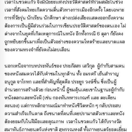
เวลาในขวดแก้ว จึงมีนัยยะแห่งประวัติศาสตร์ที่ร่วมสมัยในช่วง
เวลาที่สังคมไทยเกิดความตื่นตัวทางการเมืองอีกครั้ง โดยเฉพาะ
การที่วัยรุ่น นักเรียน นักศึกษา ต่างเปล่งเสียงแสดงออกถึงความ
ต้องการเป็นผู้มีส่วนร่วมในการเขียนประวัติศาสตร์ของตนเอง ไม่
ต่างจากในยุคที่เกิดเหตุการณ์ในหนัง อีกทั้งกรณี 6 ตุลา ก็ยังคง
ถูกหยิบยกขึ้นมาเพื่อเป็นตัวอย่างของความโหดร้ายและบาดแผล
ของความทรงจำที่ยังคงไม่ลบเลือน
นอกเหนือจากบทประพันธ์ของ ประภัสสร เสวิกุล ผู้กำกับสามคน
ของหนังสมควรได้รับคำชมในทุกด้าน ทั้ง อมรศรี เย็นสำราญ
อนุกูล จาโรทก และที่สำคัญที่สุดคือ ประยูร วงษ์ชื่น ซึ่งเป็นผู้
อำนวยการสร้างด้วย ก่อนหน้านี้ ผู้ชมคุ้นเคยเขาในฐานะผู้กำกับ
หนังตลกและหนังผี (เช่น กองพันทหารเกณฑ์ และ ตะเคียน
คะนอง) แต่การพลิกอารมณ์มาทำหนังชีวิตหนัก ๆ กลับประสบ
ความสำเร็จเกินคาด ถึงขนาดที่คนที่เคยปรามาสตัวเขาและหนัง
ต้องยอมรับในฝีมือและคุณภาพ เวลาในขวดแก้ว ได้รับรางวัล
สมาพันธ์ภาพยนตร์แห่งชาติ สุพรรณหงส์ ทั้งภาพยนตร์ยอดเยี่ยม