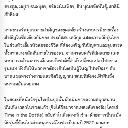
ตระกูล,
มยุรา ธนะบุตร, จรัล มโนเพ็ชร, สืบ บุณยรัตพันธุ์, สาลินี
ภักดีผล
ภาพยนตร์หมุดหมายสำคัญของยุคสมัย สร้างจากนวนิยายเรื่อง
สำคัญในชื่อเดียวกันของ ประภัสสร เสวิกุล แสดงภาพวัยรุ่นไทย
ในช่วงหัวเลี้ยวหัวต่อของชีวิต ที่ต้องเผชิญกับปัญหาและอุปสรรค
ทั้งจากแรงผลักดันภายในของตน จากครอบครัวที่ล่มสลาย และ
จากภาวะสังคมการเมืองระดับชาติที่กำลังเปลี่ยนแปลงไปอย่าง
รุนแรง บังคับให้พวกเขาต้องเติบโตเป็นผู้ใหญ่ ไปพร้อม ๆ กับ
บาดแผลทางร่างกายและจิตวิญญาณ ขณะที่ยังคงเฝ้าฝันถึง
อนาคตอันสวยงาม
ในขณะที่หนังวัยรุ่นไทยในยุคนั้นมักเน้นขายความสนุกสนาน
บันเทิง เวลาในขวดแก้ว (ซึ่งได้ชื่อมาจากเพลงดังของจิม โครเช่
Time in the Bottle) กลับทำในสิ่งตรงกันข้าม ด้วยการเป็นหนัง
วัยรุ่นที่ย้อนไปเล่าเหตุการณ์ในช่วงปีก่อนปี 2520 ตามบท