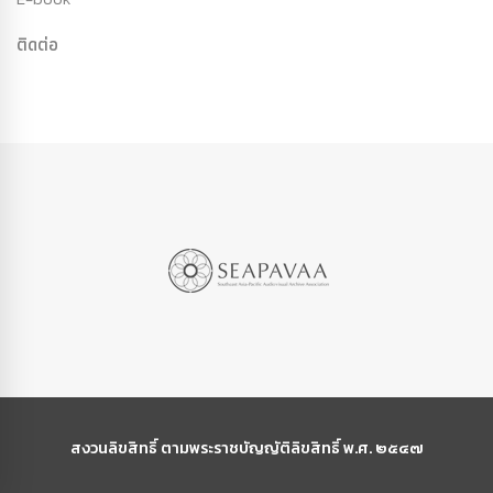
ติดต่อ
สงวนลิขสิทธิ์ ตามพระราชบัญญัติลิขสิทธิ์ พ.ศ. ๒๕๔๗