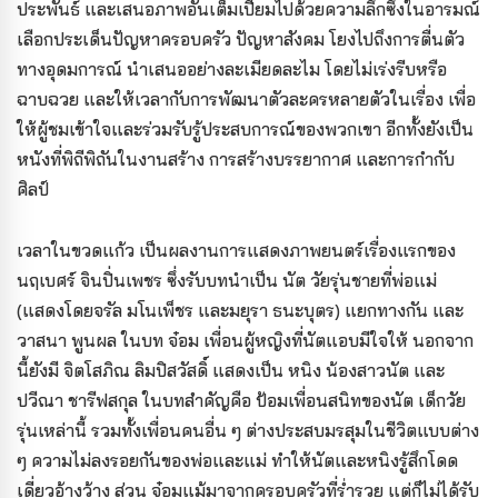
ประพันธ์ และเสนอภาพอันเต็มเปี่ยมไปด้วยความลึกซึ้งในอารมณ์
เลือกประเด็นปัญหาครอบครัว ปัญหาสังคม โยงไปถึงการตื่นตัว
ทางอุดมการณ์ นำเสนออย่างละเมียดละไม โดยไม่เร่งรีบหรือ
ฉาบฉวย และให้เวลากับการพัฒนาตัวละครหลายตัวในเรื่อง เพื่อ
ให้ผู้ชมเข้าใจและร่วมรับรู้ประสบการณ์ของพวกเขา อีกทั้งยังเป็น
หนังที่พิถีพิถันในงานสร้าง การสร้างบรรยากาศ และการกำกับ
ศิลป์
เวลาในขวดแก้ว เป็นผลงานการแสดงภาพยนตร์เรื่องแรกของ
นฤเบศร์ จินปิ่นเพชร ซึ่งรับบทนำเป็น นัต วัยรุ่นชายที่พ่อแม่
(แสดงโดยจรัล มโนเพ็ชร และมยุรา ธนะบุตร) แยกทางกัน และ
วาสนา พูนผล ในบท จ๋อม เพื่อนผู้หญิงที่นัตแอบมีใจให้ นอกจาก
นี้ยังมี จิตโสภิณ ลิมปิสวัสดิ์ แสดงเป็น หนิง น้องสาวนัต และ
ปวีณา ชารีฟสกุล ในบทสำคัญคือ ป้อมเพื่อนสนิทของนัต เด็กวัย
รุ่นเหล่านี้ รวมทั้งเพื่อนคนอื่น ๆ ต่างประสบมรสุมในชีวิตแบบต่าง
ๆ ความไม่ลงรอยกันของพ่อและแม่ ทำให้นัตและหนิงรู้สึกโดด
เดี่ยวอ้างว้าง ส่วน จ๋อมแม้มาจากครอบครัวที่ร่ำรวย แต่ก็ไม่ได้รับ