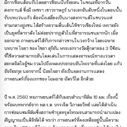
มีการฟ้อนต้อนรับโดยสาวฟ้อนนับร้อยคน ในขณะที่ฉากวัน
สงกรานต์ ซึ่งมี เพชรา เชาวราษฎร์ นางเอกอันดับหนึ่งในตอนนั้น
รับบทแว่นแก้ว ต้องนั่งเสลี่ยงเป็นนางสงกรานต์ในขบวนแห่
ท่ามกลางฝูงชน ได้สร้างความตื่นเต้นให้ชาวเชียงใหม่ เพราะยัง
เป็นยุคที่ดาราดัง ไม่ค่อยปรากฏตัวในที่สาธารณชนมากนัก เมื่อ
ออกฉาย ภาพยนตร์ได้รับการกล่าวขานในวงกว้าง โดยเฉพาะ
บทบาท ไจยา ของ ไชยา สุริยัน พระเอกรางวัลตุ๊กตาทอง 3 ปีซ้อน
ที่ใช้ความสามารถอันโดดเด่นในการแสดงอารมณ์ทางแววตา
สะกดจิตใจผู้ชม รวมไปถึงเพลงประกอบอันไพเราะที่แต่งโดย แก้ว
อัจริยะกุล นอกจากนี้ น้อยไจยา ยังเป็นผลงานการแสดง
ภาพยนตร์เรื่องแรกของ โฉมฉาย ฉัตรวิไล อีกด้วย
ปี พ.ศ. 2560 หอภาพยนตร์ได้รับมอบสำเนาฟิล์ม 16 มม. เรื่องนี้
พร้อมบทพากย์จาก พล.ร.ต. บรรเจิด วิภาตะวิทย์ และได้ดำเนิน
การซ่อมแซมฟิล์มซึ่งสภาพชำรุดทรุดโทรมจนสามารถนำมาแปลง
สัญญาณเป็นดิจิทัลได้ พบว่า ภาพยนตร์ที่คงเหลืออยู่นั้นมีความ