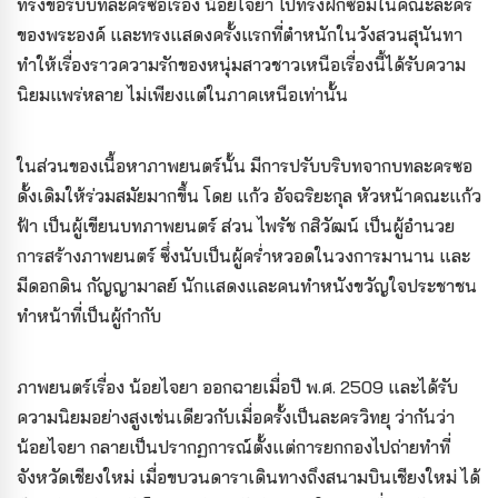
ทรงขอรับบทละครซอเรื่อง น้อยไจยา ไปทรงฝึกซ้อมในคณะละคร
ของพระองค์ และทรงแสดงครั้งแรกที่ตำหนักในวังสวนสุนันทา
ทำให้เรื่องราวความรักของหนุ่มสาวชาวเหนือเรื่องนี้ได้รับความ
นิยมแพร่หลาย ไม่เพียงแต่ในภาคเหนือเท่านั้น
ในส่วนของเนื้อหาภาพยนตร์นั้น มีการปรับบริบทจากบทละครซอ
ดั้งเดิมให้ร่วมสมัยมากขึ้น โดย แก้ว อัจฉริยะกุล หัวหน้าคณะแก้ว
ฟ้า เป็นผู้เขียนบทภาพยนตร์ ส่วน ไพรัช กสิวัฒน์ เป็นผู้อำนวย
การสร้างภาพยนตร์ ซึ่งนับเป็นผู้คร่ำหวอดในวงการมานาน และ
มีดอกดิน กัญญามาลย์ นักแสดงและคนทำหนังขวัญใจประชาชน
ทำหน้าที่เป็นผู้กำกับ
ภาพยนตร์เรื่อง น้อยไจยา ออกฉายเมื่อปี พ.ศ. 2509 และได้รับ
ความนิยมอย่างสูงเช่นเดียวกับเมื่อครั้งเป็นละครวิทยุ ว่ากันว่า
น้อยไจยา กลายเป็นปรากฏการณ์ตั้งแต่การยกกองไปถ่ายทำที่
จังหวัดเชียงใหม่ เมื่อขบวนดาราเดินทางถึงสนามบินเชียงใหม่ ได้