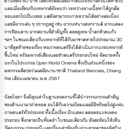
ยาวเพียง 80 นาที โดยเครดิตและฉากต้นเรื่องบางส่วนได้หายไป
และเมื่อเทียบกับบทพากย์ยังพบว่า ระหว่างทางเนื้อหาได้ถูกตัด
ทอนออกไปเป็นระยะ แต่ยังสามารถเกาะความได้อย่างต่อเนื่อง
และมีฉากเด่น ๆ ปรากฏอยู่ เช่น ฉากแห่นางสงกรานต์ ฉากแสดง
การฟ้อนดาบ ฉากสถานที่สำคัญทั้ง ดอยสุเทพ น้ำตกห้วยแก้ว
ฯลฯ ในขณะเดียวกันบทพากย์ที่ได้รับมาขาดหายไปประมาณ 30
นาทีสุดท้ายของเรื่อง หอภาพยนตร์จึงได้ดำเนินการแกะบทพากย์
ขึ้นใหม่ พร้อมพากย์เสียงและทำดนตรีประกอบใหม่ จัดฉายครั้ง
แรกในโปรแกรม Open World Cinema ซึ่งเป็นส่วนหนึ่งของ
มหกรรมศิลปะร่วมสมัยนานาชาติ Thailand Biennale, Chiang
Rai เดือนเมษายน พ.ศ. 2567
น้อยไจยา จึงมีคุณค่าในฐานะผลงานที่ได้นำวรรณกรรมสำคัญ
ของล้านนามาถ่ายทอด จนได้รับความนิยมและมีอิทธิพลไปสู่แฟน
ภาพยนตร์ทั่วประเทศ ทั้งเนื้อเรื่อง นักแสดง ตลอดจนบทเพลง
ประกอบ ซึ่งกลายเป็นที่จดจำ ในขณะเดียวกัน ยังสะท้อนให้เห็น
วัฒนธรรม ประเพณี และเรื่องเล่าท้องถิ่นผ่านสายตาของผู้สร้าง