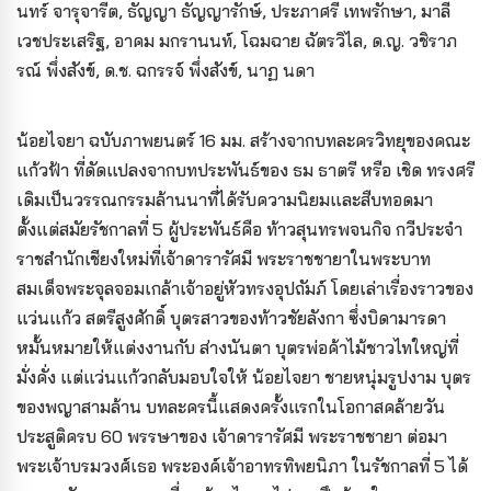
นทร์ จารุจารีต, ธัญญา ธัญญารักษ์, ประภาศรี เทพรักษา, มาลี
เวชประเสริฐ, อาคม มกรานนท์, โฉมฉาย ฉัตรวิไล, ด.ญ. วชิราภ
รณ์ พึ่งสังข์, ด.ช. ฉกรรจ์ พึ่งสังข์, นาฏ นดา
น้อยไจยา ฉบับภาพยนตร์ 16 มม. สร้างจากบทละครวิทยุของคณะ
แก้วฟ้า ที่ดัดแปลงจากบทประพันธ์ของ ธม ธาตรี หรือ เชิด ทรงศรี
เดิมเป็นวรรณกรรมล้านนาที่ได้รับความนิยมและสืบทอดมา
ตั้งแต่สมัยรัชกาลที่ 5 ผู้ประพันธ์คือ ท้าวสุนทรพจนกิจ กวีประจำ
ราชสำนักเชียงใหม่ที่เจ้าดารารัศมี พระราชชายาในพระบาท
สมเด็จพระจุลจอมเกล้าเจ้าอยู่หัวทรงอุปถัมภ์ โดยเล่าเรื่องราวของ
แว่นแก้ว สตรีสูงศักดิ์ บุตรสาวของท้าวชัยลังกา ซึ่งบิดามารดา
หมั้นหมายให้แต่งงานกับ ส่างนันตา บุตรพ่อค้าไม้ชาวไทใหญ่ที่
มั่งคั่ง แต่แว่นแก้วกลับมอบใจให้ น้อยไจยา ชายหนุ่มรูปงาม บุตร
ของพญาสามล้าน บทละครนี้แสดงครั้งแรกในโอกาสคล้ายวัน
ประสูติครบ 60 พรรษาของ เจ้าดารารัศมี พระราชชายา ต่อมา
พระเจ้าบรมวงศ์เธอ พระองค์เจ้าอาทรทิพยนิภา ในรัชกาลที่ 5 ได้