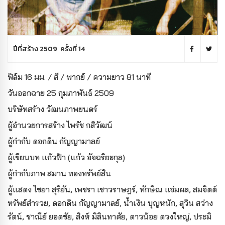
ปีที่สร้าง 2509 ครั้งที่ 14
ฟิล์ม 16 มม. / สี / พากย์ / ความยาว 81 นาที
วันออกฉาย
25 กุมภาพันธ์ 2509
บริษัทสร้าง
วัฒนภาพยนตร์
ผู้อำนวยการสร้าง
ไพรัช กสิวัฒน์
ผู้กำกับ
ดอกดิน กัญญามาลย์
ผู้เขียนบท
แก้วฟ้า (แก้ว อัจฉริยะกุล)
ผู้กำกับภาพ
สมาน ทองทรัพย์สิน
ผู้แสดง
ไชยา สุริยัน, เพชรา เชาวราษฎร์, ทักษิณ แจ่มผล, สมจิตต์
ทรัพย์สำรวย, ดอกดิน กัญญามาลย์, น้ำเงิน บุญหนัก, สุวิน สว่าง
รัตน์, ชาณีย์ ยอดชัย, สิงห์ มิลินทาศัย, ดาวน้อย ดวงใหญ่, ประมิ