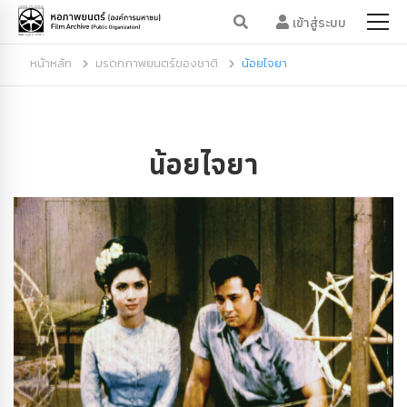
เข้าสู่ระบบ
หน้าหลัก
มรดกภาพยนตร์ของชาติ
น้อยไจยา
น้อยไจยา