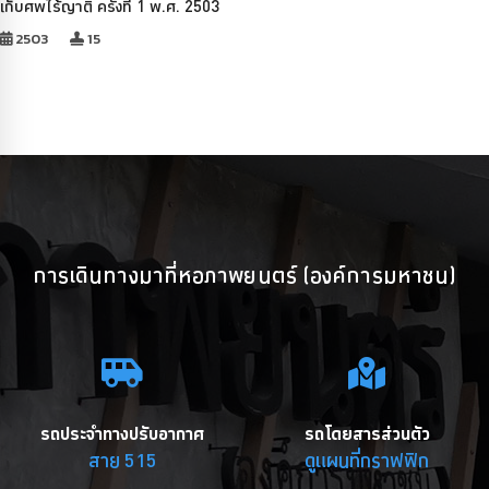
เก็บศพไร้ญาติ ครั้งที่ 1 พ.ศ. 2503
2503
15
การเดินทางมาที่หอภาพยนตร์ (องค์การมหาชน)
รถประจำทางปรับอากาศ
รถโดยสารส่วนตัว
สาย 515
ดูแผนที่กราฟฟิก