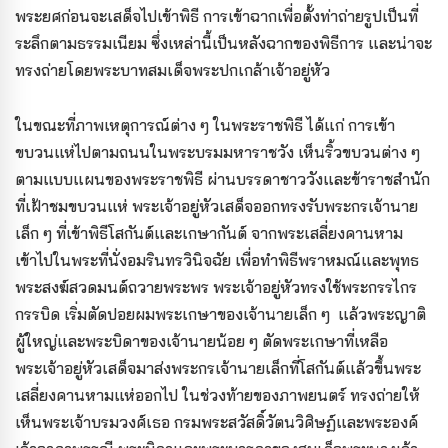
พระยศก่อนจะเสด็จไปเข้าพิธี การเข้าฉากเพื่อตั้งท่าถ่ายรูปเป็นที่
ระลึกตามธรรมเนียม ซึ่งเหล่านี้เป็นหลังฉากของพิธีการ และน่าจะ
ทรงถ่ายโดยพระบาทสมเด็จพระปกเกล้าเจ้าอยู่หัว
ในขณะที่ภาพเหตุการณ์ต่าง ๆ ในพระราชพิธี ได้แก่ การเข้า
ขบวนแห่ไปตามถนนในพระบรมมหาราชวัง เห็นริ้วขบวนต่าง ๆ
ตามแบบแผนของพระราชพิธี ผ่านบรรดาชาววังและข้าราชสำนัก
ที่เฝ้าชมขบวนแห่ พระเจ้าอยู่หัวเสด็จออกทรงรับพระกรเจ้านาย
เล็ก ๆ ที่เข้าพิธีโสกันต์และเกษากันต์ จากพระเสลี่ยงคานหาม
เข้าไปในพระที่นั่งอมรินทรวินิจฉัย เพื่อทำพิธีพราหมณ์และพุทธ
พระสงฆ์สวดมนต์ถวายพระพร พระเจ้าอยู่หัวทรงใช้พระกรรไกร
กรรบิด เริ่มตัดปอยผมพระเกษาของเจ้านายเล็ก ๆ แล้วพระญาติ
ผู้ใหญ่และพระบิดาของเจ้านายน้อย ๆ ตัดพระเกษาที่เหลือ
พระเจ้าอยู่หัวเสด็จมาส่งพระกรเจ้านายเล็กที่โสกันต์แล้วขึ้นพระ
เสลี่ยงคานหามแห่ออกไป ในช่วงท้ายของภาพยนตร์ ทรงถ่ายให้
เห็นพระเจ้าบรมวงศ์เธอ กรมพระสวัสดิ์วัตนวิศิษฏ์และพระองค์