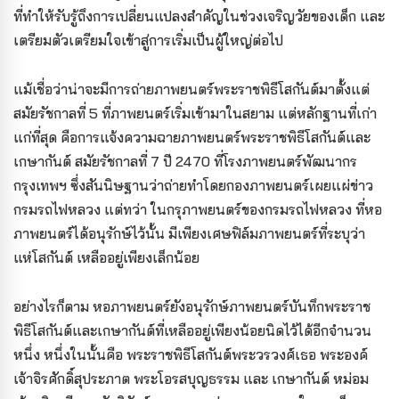
ที่ทำให้รับรู้ถึงการเปลี่ยนแปลงสำคัญในช่วงเจริญวัยของเด็ก และ
เตรียมตัวเตรียมใจเข้าสู่การเริ่มเป็นผู้ใหญ่ต่อไป
แม้เชื่อว่าน่าจะมีการถ่ายภาพยนตร์พระราชพิธีโสกันต์มาตั้งแต่
สมัยรัชกาลที่ 5 ที่ภาพยนตร์เริ่มเข้ามาในสยาม แต่หลักฐานที่เก่า
แก่ที่สุด คือการแจ้งความฉายภาพยนตร์พระราชพิธีโสกันต์และ
เกษากันต์ สมัยรัชกาลที่ 7 ปี 2470 ที่โรงภาพยนตร์พัฒนากร
กรุงเทพฯ ซึ่งสันนิษฐานว่าถ่ายทำโดยกองภาพยนตร์เผยแผ่ข่าว
กรมรถไฟหลวง แต่ทว่า ในกรุภาพยนตร์ของกรมรถไฟหลวง ที่หอ
ภาพยนตร์ได้อนุรักษ์ไว้นั้น มีเพียงเศษฟิล์มภาพยนตร์ที่ระบุว่า
แห่โสกันต์ เหลืออยู่เพียงเล็กน้อย
อย่างไรก็ตาม หอภาพยนตร์ยังอนุรักษ์ภาพยนตร์บันทึกพระราช
พิธีโสกันต์และเกษากันต์ที่เหลืออยู่เพียงน้อยนิดไว้ได้อีกจำนวน
หนึ่ง หนึ่งในนั้นคือ พระราชพิธีโสกันต์พระวรวงศ์เธอ พระองค์
เจ้าจิรศักดิ์สุประภาต พระโอรสบุญธรรม และ เกษากันต์ หม่อม