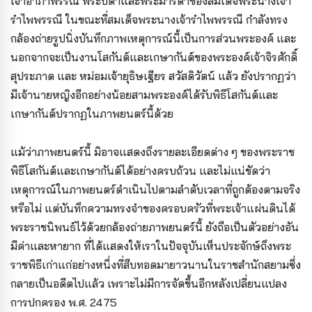
เจ้าอาภาพรรณี พระบิดาและพระมารดาของสมเด็จพระนางเจ้า
รำไพพรรณี ในขณะที่สมเด็จพระนางเจ้ารำไพพรรณี กำลังทรง
กล้องถ่ายรูปนิ่งบันทึกภาพเหตุการณ์นี้เป็นการส่วนพระองค์ และ
นอกจากจะเป็นงานโสกันต์และเกษากันต์ของพระองค์เจ้าจิรศักดิ์
สุประภาต และ หม่อมเจ้ายุธิษเฐียร สวัสดิวัตน์ แล้ว ยังปรากฏว่า
มีเจ้านายหญิงอีกอย่างน้อยสามพระองค์ได้รับพิธีโสกันต์และ
เกษากันต์ปรากฏในภาพยนตร์นี้ด้วย
แม้ว่าภาพยนตร์นี้ มิอาจแสดงถึงรายละเอียดต่าง ๆ ของพระราช
พิธีโสกันต์และเกษากันต์ได้อย่างครบถ้วน และไม่แน่ชัดว่า
เหตุการณ์ในภาพยนตร์ดำเนินไปตามลำดับเวลาที่ถูกต้องตามจริง
หรือไม่ แต่บันทึกความทรงจำของครอบครัวที่พระเจ้าแผ่นดินได้
พระราชนิพนธ์ไว้ด้วยกล้องถ่ายภาพยนตร์นี้ ยังถือเป็นตัวอย่างอัน
มีค่าและหายาก ที่ได้แสดงให้เราในปัจจุบันเห็นประจักษ์ถึงพระ
ราชพิธีเก่าแก่อย่างหนึ่งที่สืบทอดมายาวนานในราชสำนักสยามซึ่ง
กลายเป็นอดีตไปแล้ว เพราะไม่มีการจัดขึ้นอีกหลังเปลี่ยนแปลง
การปกครอง พ.ศ. 2475