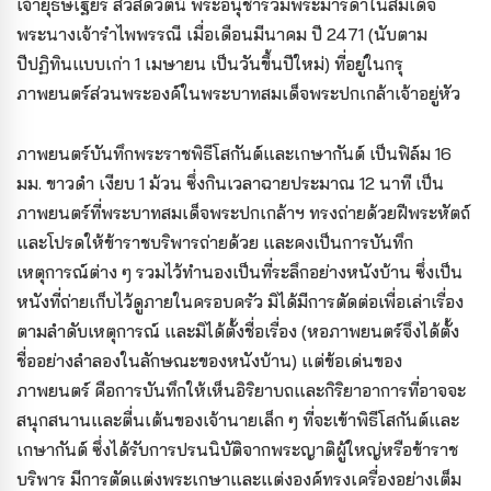
เจ้ายุธิษเฐียร สวัสดิวัตน์ พระอนุชาร่วมพระมารดาในสมเด็จ
พระนางเจ้ารำไพพรรณี เมื่อเดือนมีนาคม ปี 2471 (นับตาม
ปีปฏิทินแบบเก่า 1 เมษายน เป็นวันขึ้นปีใหม่) ที่อยู่ในกรุ
ภาพยนตร์ส่วนพระองค์ในพระบาทสมเด็จพระปกเกล้าเจ้าอยู่หัว
ภาพยนตร์บันทึกพระราชพิธีโสกันต์และเกษากันต์ เป็นฟิล์ม 16
มม. ขาวดำ เงียบ 1 ม้วน ซึ่งกินเวลาฉายประมาณ 12 นาที เป็น
ภาพยนตร์ที่พระบาทสมเด็จพระปกเกล้าฯ ทรงถ่ายด้วยฝีพระหัตถ์
และโปรดให้ข้าราชบริพารถ่ายด้วย และคงเป็นการบันทึก
เหตุการณ์ต่าง ๆ รวมไว้ทำนองเป็นที่ระลึกอย่างหนังบ้าน ซึ่งเป็น
หนังที่ถ่ายเก็บไว้ดูภายในครอบครัว มิได้มีการตัดต่อเพื่อเล่าเรื่อง
ตามลำดับเหตุการณ์ และมิได้ตั้งชื่อเรื่อง (หอภาพยนตร์จึงได้ตั้ง
ชื่ออย่างลำลองในลักษณะของหนังบ้าน) แต่ข้อเด่นของ
ภาพยนตร์ คือการบันทึกให้เห็นอิริยาบถและกิริยาอาการที่อาจจะ
สนุกสนานและตื่นเต้นของเจ้านายเล็ก ๆ ที่จะเข้าพิธีโสกันต์และ
เกษากันต์ ซึ่งได้รับการปรนนิบัติจากพระญาติผู้ใหญ่หรือข้าราช
บริพาร มีการตัดแต่งพระเกษาและแต่งองค์ทรงเครื่องอย่างเต็ม