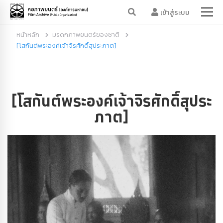
เข้าสู่ระบบ
หน้าหลัก
มรดกภาพยนตร์ของชาติ
[โสกันต์พระองค์เจ้าจิรศักดิ์สุประภาต]
[โสกันต์พระองค์เจ้าจิรศักดิ์สุประ
ภาต]