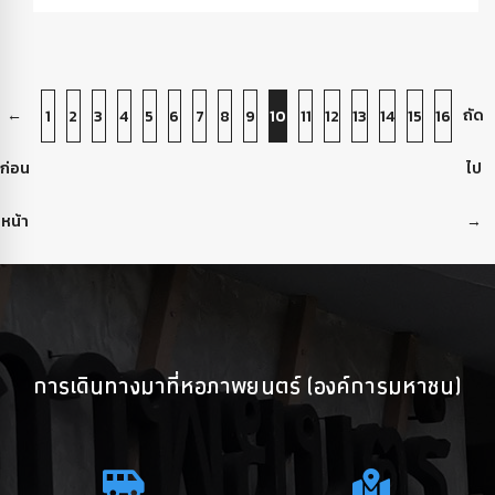
←
ถัด
1
2
3
4
5
6
7
8
9
10
11
12
13
14
15
16
ก่อน
ไป
หน้า
→
การเดินทางมาที่หอภาพยนตร์ (องค์การมหาชน)