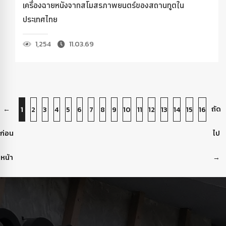
เครื่องฉายหนังจากสโมสรภาพยนตร์ของสถานทูตใน
ประเทศไทย
1,254
11.03.69
←
ถัด
1
2
3
4
5
6
7
8
9
10
11
12
13
14
15
16
ก่อน
ไป
หน้า
→