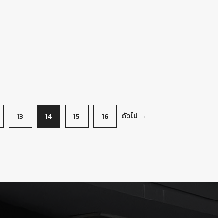
ถัดไป →
13
14
15
16