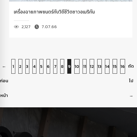
เครื่องฉายภาพยนตร์กับวิถีชีวิตชาวอเมริกัน
2,127
7.07.66
←
ถัด
1
2
3
4
5
6
7
8
9
10
11
12
13
14
15
16
ก่อน
ไป
หน้า
→