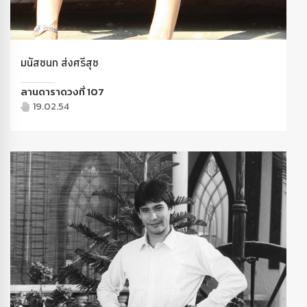
มนัสชนก ส่งศรีสุช
ลานดาราดวงที่ 107
19.02.54