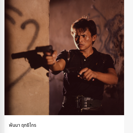
พันนา ฤทธิไกร