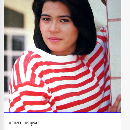
นาถยา แดงบุหงา