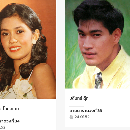
บดินทร์ ดุ๊ก
ัน โกมลเสน
ลานดาราดวงที่ 33
24.01.52
าดวงที่ 34
1.52