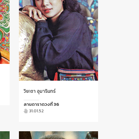
วิยะดา อุมารินทร์
ลานดาราดวงที่ 36
31.01.52