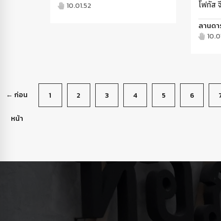
โฟกัส จ
10.01.52
ลานดาร
10.0
← ก่อน
1
2
3
4
5
6
หน้า