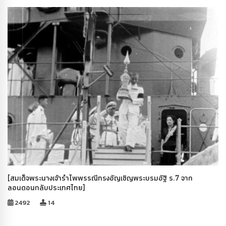
[สมเด็จพระนางเจ้ารำไพพรรณีทรงอัญเชิญพระบรมอัฐิ ร.7 จาก
ลอนดอนกลับประเทศไทย]
2492
14