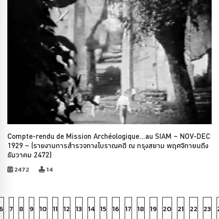
Compte-rendu de Mission Archéologique…au SIAM ~ NOV-DEC
1929 ~ (รายงานการสำรวจทางโบราณคดี ณ กรุงสยาม พฤศจิกายนถึง
ธันวาคม 2472)
2472
14
6
7
8
9
10
11
12
13
14
15
16
17
18
19
20
21
22
23