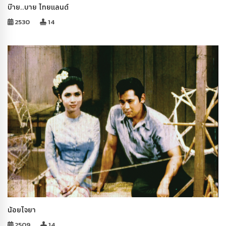
บ๊าย..บาย ไทยแลนด์
2530
14
น้อยไจยา
2509
14