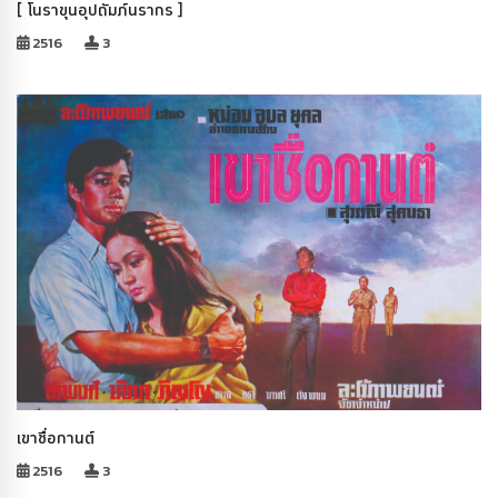
[ โนราขุนอุปถัมภ์นรากร ]
2516
3
เขาชื่อกานต์
2516
3