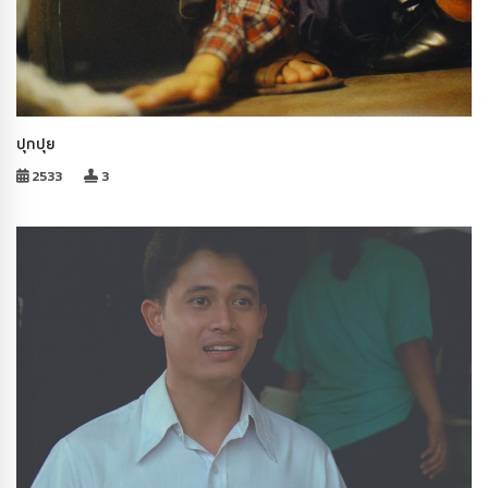
ปุกปุย
2533
3