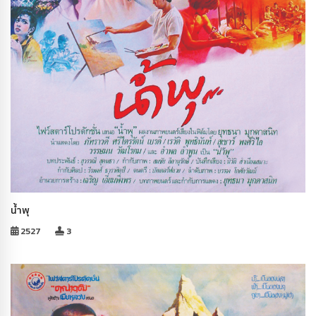
น้ำพุ
2527
3