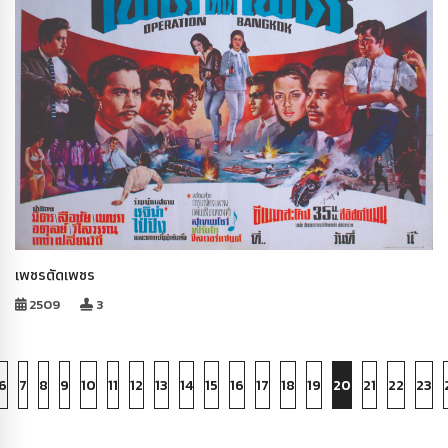
เพชรตัดเพชร
2509
3
6
7
8
9
10
11
12
13
14
15
16
17
18
19
20
21
22
23