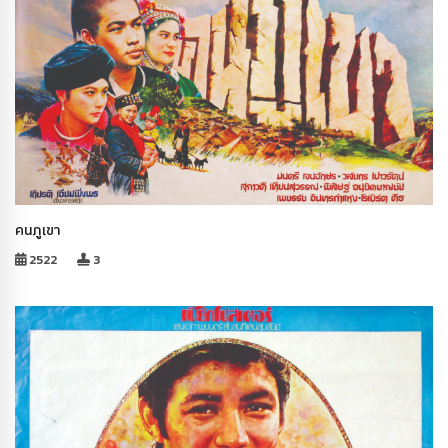
คนภูเขา
2522
3