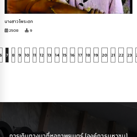
นางสาวโพระดก
2508
9
6
7
8
9
10
11
12
13
14
15
16
17
18
19
20
21
22
23
การเดินทางมาที่หอภาพยนตร์ (องค์การมหาชน)