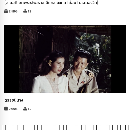
[งานอภิเษกพระสังฆราช มีแชล มงคล (อ่อน) ประคองจิต]
2496
12
ดรรชนีนาง
2496
12