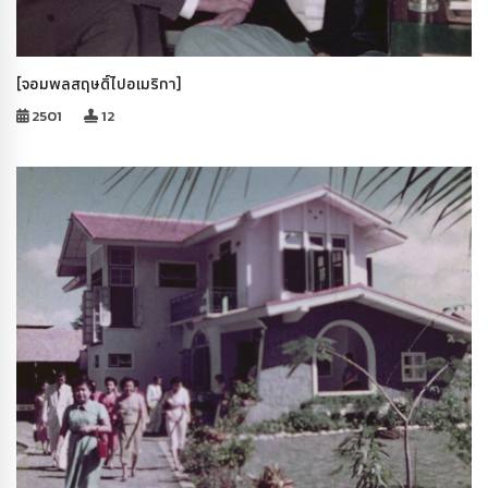
[จอมพลสฤษดิ์ไปอเมริกา]
2501
12