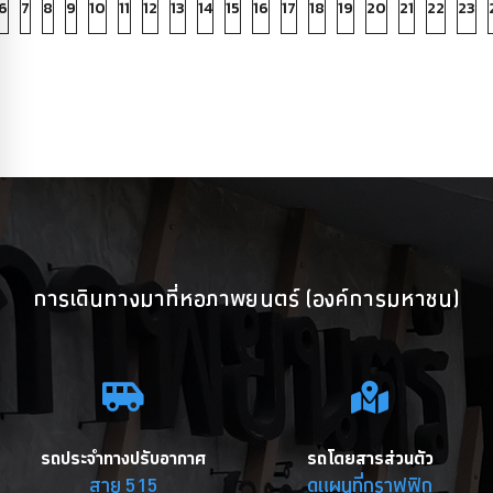
6
7
8
9
10
11
12
13
14
15
16
17
18
19
20
21
22
23
การเดินทางมาที่หอภาพยนตร์ (องค์การมหาชน)
รถประจำทางปรับอากาศ
รถโดยสารส่วนตัว
สาย 515
ดูแผนที่กราฟฟิก