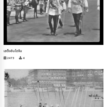
เสด็จอินโดจีน
2473
4