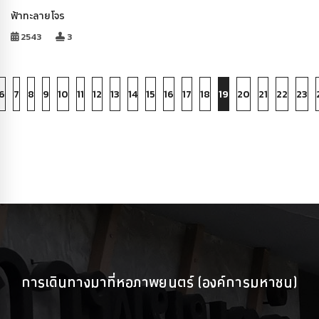
ฟ้าทะลายโจร
2543
3
6
7
8
9
10
11
12
13
14
15
16
17
18
19
20
21
22
23
การเดินทางมาที่หอภาพยนตร์ (องค์การมหาชน)