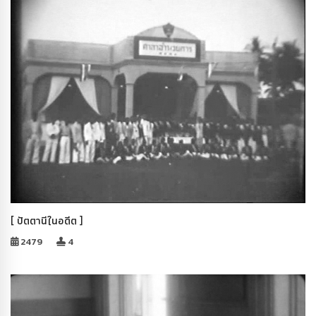
[ ปัตตานีในอดีต ]
2479
4