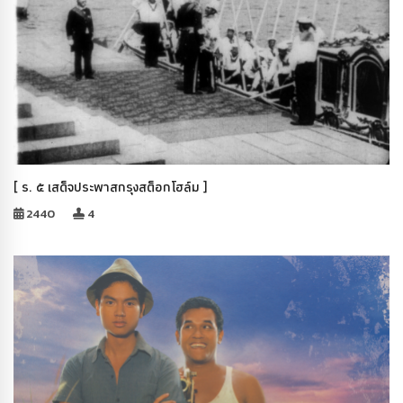
[ ร. ๕ เสด็จประพาสกรุงสต็อกโฮล์ม ]
2440
4