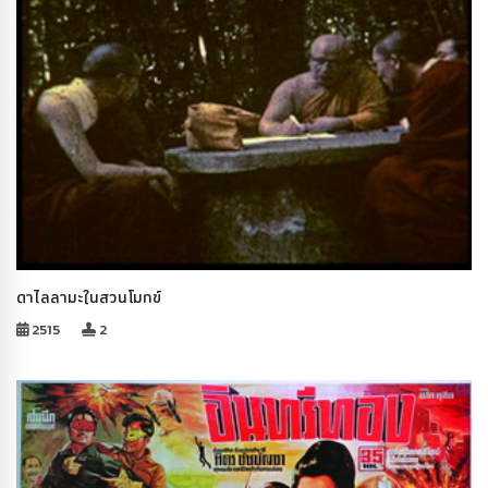
ดาไลลามะในสวนโมกข์
2515
2