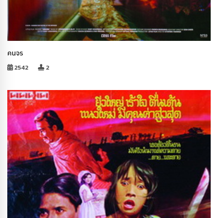
คนจร
2542
2