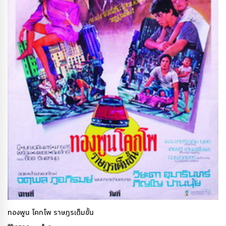
ทองพูน โคกโพ ราษฎรเต็มขั้น